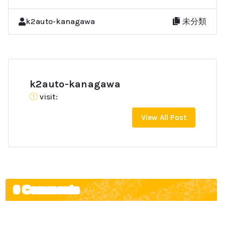
k2auto-kanagawa
未分類
k2auto-kanagawa
visit:
View All Post
0 Comments