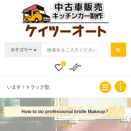
Skip
to
content
中古車販売・キッチンカー販売製作サイト
0
そろいます！トラック型からバンまで移動販売車のカスタマイ
How to do professional bridle Makeup?
Home