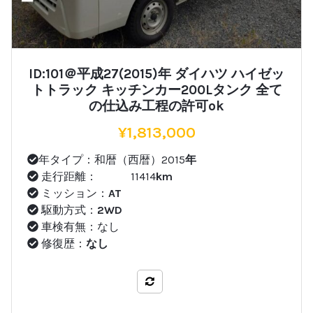
ID:101＠平成27(2015)年 ダイハツ ハイゼッ
トトラック キッチンカー200Lタンク 全て
の仕込み工程の許可ok
¥
1,813,000
年タイプ：和暦（西暦）2015
年
走行距離： 11414
km
ミッション：
AT
駆動方式：
2WD
車検有無：なし
修復歴：
なし
比較する