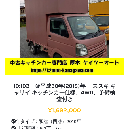
ID:103 ＠平成30年(2018)年 スズキ キ
ャリイ キッチンカー仕様、4WD、予備検
査付き
¥
1,692,000
年タイプ：和暦（西暦）2018
年
走行距離：8.3万
km