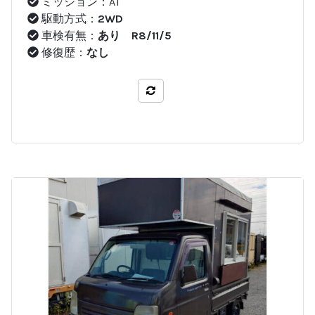
ミッション：AT
駆動方式：
2WD
車検有無：
あり R8/11/5
修復歴：
なし
比較する