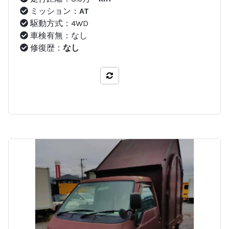
ミッション：
AT
駆動方式：4WD
車検有無：なし
修復歴：
なし
比較する