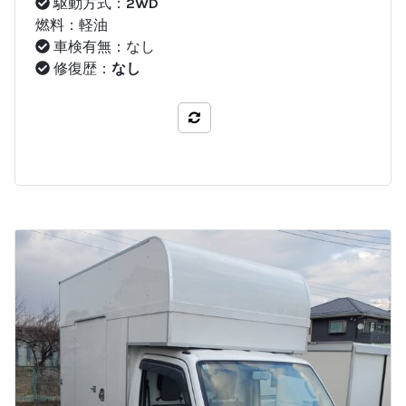
駆動方式：
2WD
燃料：軽油
車検有無：なし
修復歴：
なし
比較する