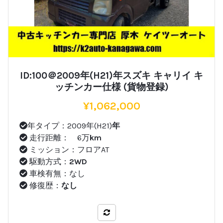
ID:100＠2009年(H21)年スズキ キャリイ キ
ッチンカー仕様 (貨物登録)
¥
1,062,000
年タイプ：2009年(H21)
年
走行距離： 6万
km
ミッション：フロアAT
駆動方式：
2WD
車検有無：なし
修復歴：
なし
比較する