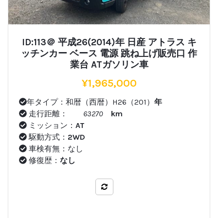
ID:113＠ 平成26(2014)年 日産 アトラス キ
ッチンカー ベース 電源 跳ね上げ販売口 作
業台 ATガソリン車
¥
1,965,000
年タイプ：和暦（西暦）H26（201）
年
走行距離：
63270
km
ミッション：
AT
駆動方式：
2WD
車検有無：なし
修復歴：
なし
比較する