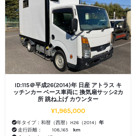
ID:115＠平成26(2014)年 日産 アトラス キ
ッチンカー ベース車両に 換気扇サッシ2カ
所 跳ね上げ カウンター
¥
1,965,000
年タイプ：和暦（西暦）H26（2014）
年
走行距離： 108,165
km