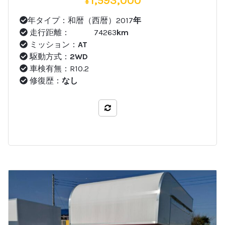
¥
1,593,000
年タイプ：和暦（西暦）2017
年
走行距離： 74263
km
ミッション：
AT
駆動方式：
2WD
車検有無：R10.2
修復歴：
なし
比較する