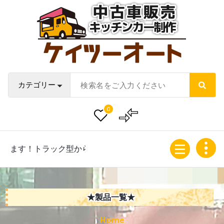
Skip
to
content
中古車販売・キッチンカー販売製作サイト
0
ク型からバンまで移動販売車のカスタマイズをお任せください
★製品一覧★
Home