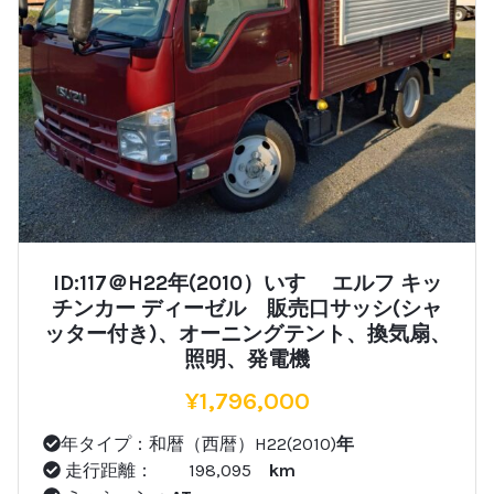
ID:117＠H22年(2010）いすゞ エルフ キッ
チンカー ディーゼル 販売口サッシ(シャ
ッター付き)、オーニングテント、換気扇、
照明、発電機
¥
1,796,000
年タイプ：和暦（西暦）H22(2010)
年
走行距離： 198,095
km