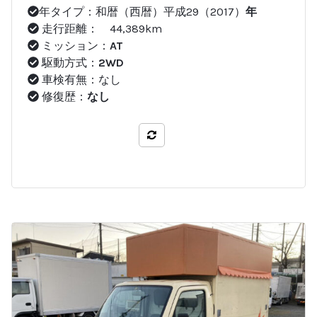
年タイプ：和暦（西暦）平成29（2017）
年
走行距離： 44,389km
ミッション：
AT
駆動方式：
2WD
車検有無：なし
修復歴：
なし
比較する