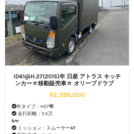
ID61@H.27(2015)年 日産 アトラス キッチ
ンカー☆移動販売車☆ オリーブドラブ
¥
2,395,000
年タイプ：H27
年
走行距離：5.5万
km
ミッション：スムーサー
AT