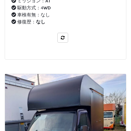
ミッション：
AT
駆動方式：4
WD
車検有無：なし
修復歴：
なし
比較する