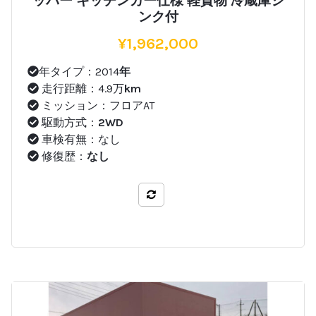
ッパー キッチンカー仕様 軽貨物 冷蔵庫シ
ンク付
¥
1,962,000
年タイプ：2014
年
走行距離：4.9万
km
ミッション：フロアAT
駆動方式：
2WD
車検有無：なし
修復歴：
なし
比較する