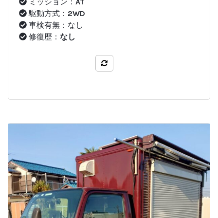
ミッション：
AT
駆動方式：
2WD
車検有無：なし
修復歴：
なし
比較する