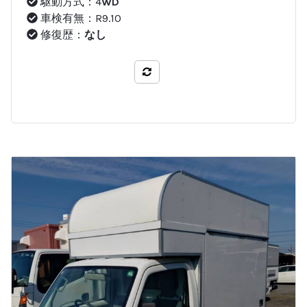
駆動方式：4
WD
車検有無：R9.10
修復歴：
なし
比較する