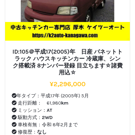
ID:105＠平成17(2005)年 日産 バネットト
ラック ハウスキッチンカー 冷蔵庫、シン
ク搭載済 8ナンバー登録 目立ちます☆諸費
用込☆
¥
2,296,000
年タイプ：平成17年 (2005年) 5月
走行距離： 61,980
km
ミッション：
AT
駆動方式：
2WD
車検有無：令和 8年2月まで
修復歴：
なし