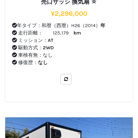
売口サッシ 換気扇 ☆
¥
2,296,000
年タイプ：和暦（西暦）H26（2014）
年
走行距離： 125,179
km
ミッション：
AT
駆動方式：
2WD
車検有無：なし
修復歴：
なし
比較する