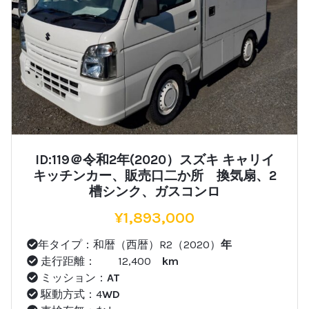
ID:119＠令和2年(2020）スズキ キャリイ
キッチンカー、販売口二か所 換気扇、2
槽シンク、ガスコンロ
¥
1,893,000
年タイプ：和暦（西暦）R2（2020）
年
走行距離： 12,400
km
ミッション：
AT
駆動方式：4
WD