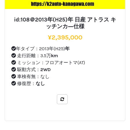
id:108＠2013年(H25)年 日産 アトラス キ
ッチンカ―仕様
¥
2,395,000
年タイプ：2013年(H25)
年
走行距離：3.5万
km
ミッション：フロアオートマ(AT)
駆動方式：
2WD
車検有無：なし
修復歴：
なし
比較する