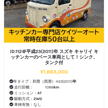
ID:112＠平成23(2011)年 スズキ キャリイ キ
ッチンカーのベース車両として！シンク、
タンク付
¥
1,663,000
年タイプ：和暦（西暦）H23(2011)
年
走行距離： 1086
km
ミッション：
AT
駆動方式：
2WD
車検有無：なし