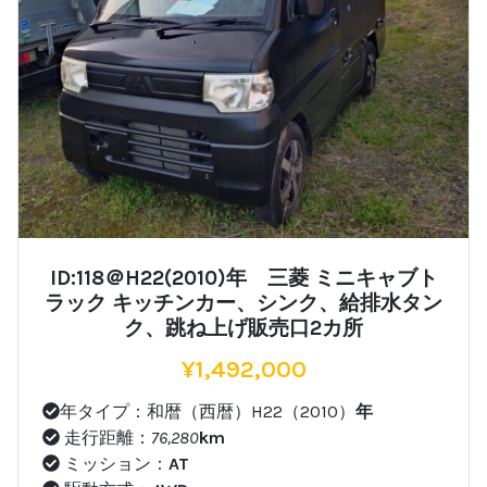
ID:118＠H22(2010)年 三菱 ミニキャブト
ラック キッチンカー、シンク、給排水タン
ク、跳ね上げ販売口2カ所
¥
1,492,000
年タイプ：和暦（西暦）H22（2010）
年
走行距離：
76,280
km
ミッション：
AT