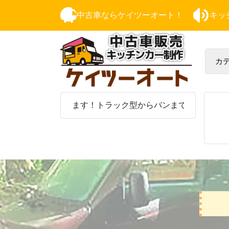
中古車ならケイツーオート！
キッ
中古車販売・キッ
ーまで何でもそろいます！トラック型からバンまで移動販売車