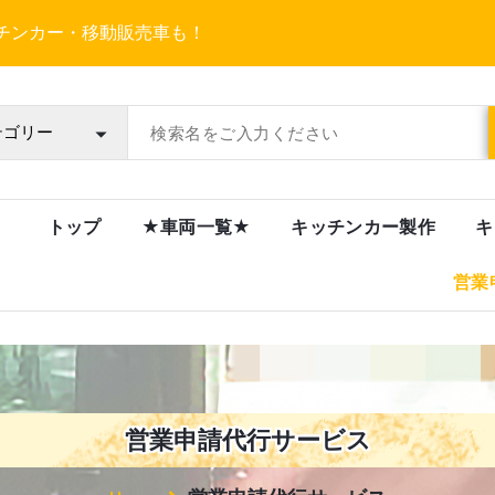
チンカー・移動販売車も！
チンカー販売製作サイト
のカスタマイズをお任せください！
トップ
★車両一覧★
キッチンカー製作
キ
営業
営業申請代行サービス